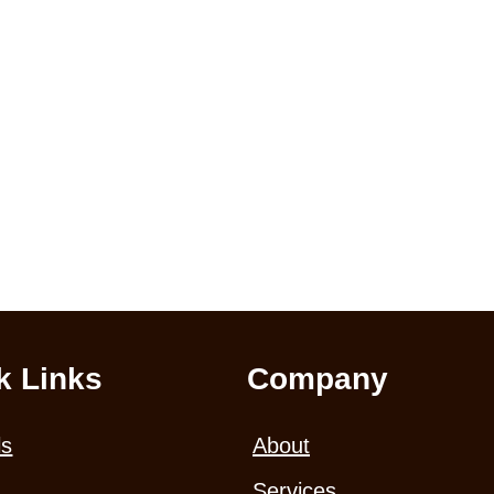
Um dein Passwort zurückzusetzen, gib bitte unten deine E-
Mail-Adresse oder deinen Benutzernamen ein.
k Links
Company
ls
About
Services