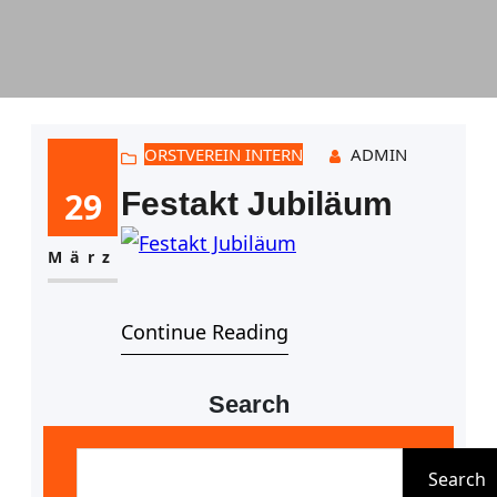
ORSTVEREIN INTERN
ADMIN
29
Festakt Jubiläum
März
Continue Reading
Search
S
u
Search