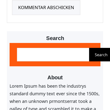
Search
S
u
Search
c
h
e
About
n
Lorem Ipsum has been the industrys
standard dummy text ever since the 1500s,
when an unknown prmontserrat took a
galley of type and scrambled it to make a